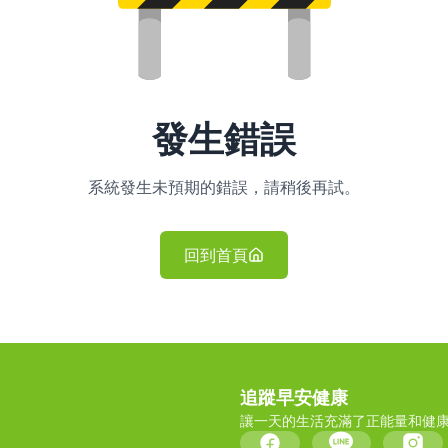
發生錯誤
系統發生未預期的錯誤，請稍後再試。
回到首頁
追蹤早安健康
讓一天的生活充滿了正能量和健