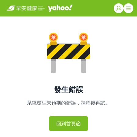
發生錯誤
系統發生未預期的錯誤，請稍後再試。
回到首頁