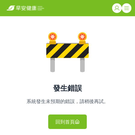
發生錯誤
系統發生未預期的錯誤，請稍後再試。
回到首頁