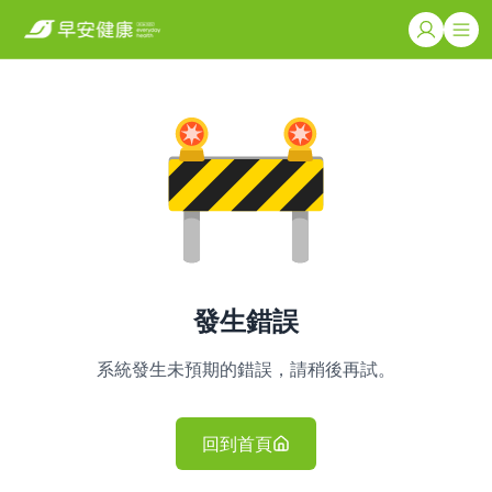
發生錯誤
系統發生未預期的錯誤，請稍後再試。
回到首頁