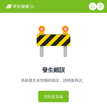
發生錯誤
系統發生未預期的錯誤，請稍後再試。
回到首頁