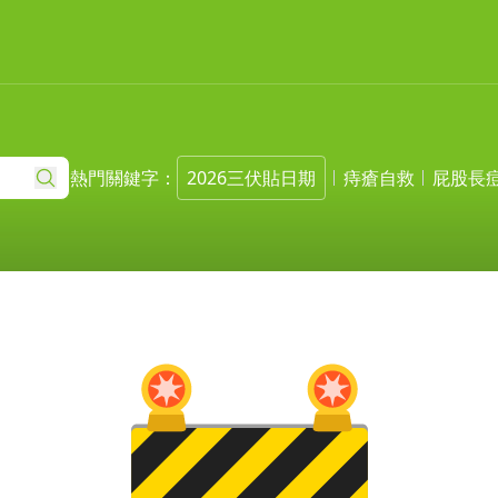
熱門關鍵字：
2026三伏貼日期
痔瘡自救
屁股長