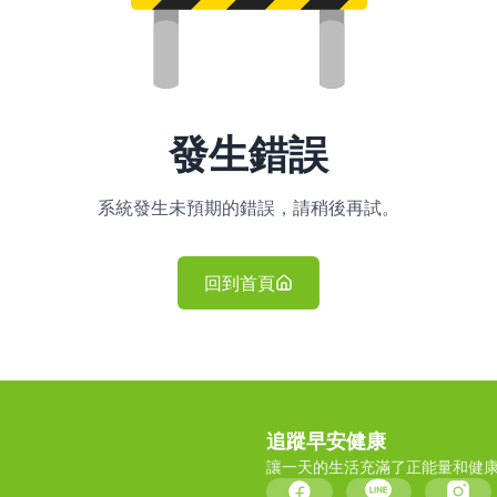
發生錯誤
系統發生未預期的錯誤，請稍後再試。
回到首頁
追蹤早安健康
讓一天的生活充滿了正能量和健