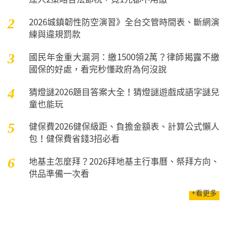
2026城鎮韌性防空演習》全台交管時間表、斷網演
2
練與違規罰款
國民年金重大漏洞：繳1500領2萬？律師揭露不繳
3
國保的好處，看完秒懂政府為何沒說
猜燈謎2026題目答案大全！猜燈謎遊戲成語字謎兒
4
童也能玩
健保費2026健保級距、負擔金額表、計算公式懶人
5
包！健保費省錢3招必看
地基主怎麼拜？2026拜地基主行事曆、祭拜方向、
6
供品準備一次看
+看更多