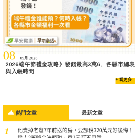
08
05月 2026
2026端午節禮金攻略》發錢最高3萬6、各縣市總表
與入帳時間
+ 看更多
熱門文章
最新文章
他賣掉老爸7年前送的房，要課稅320萬元好後悔！
1
達人2策略合法節稅，竟1元都不用繳