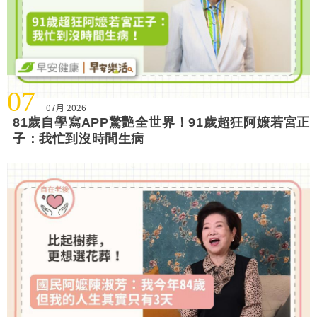
07
07月 2026
81歲自學寫APP驚艷全世界！91歲超狂阿嬤若宮正
子：我忙到沒時間生病