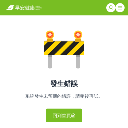
發生錯誤
系統發生未預期的錯誤，請稍後再試。
回到首頁