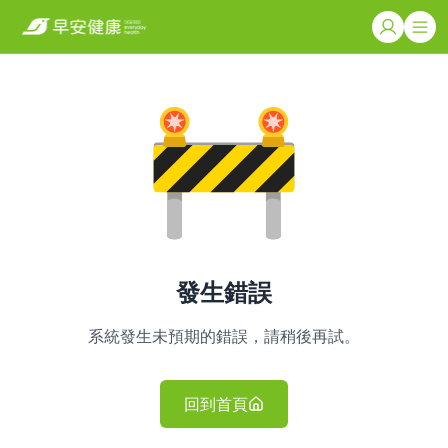
發生錯誤
系統發生未預期的錯誤，請稍後再試。
回到首頁