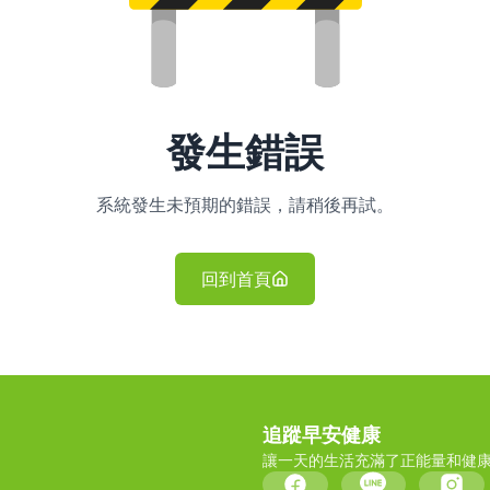
發生錯誤
系統發生未預期的錯誤，請稍後再試。
回到首頁
追蹤早安健康
讓一天的生活充滿了正能量和健