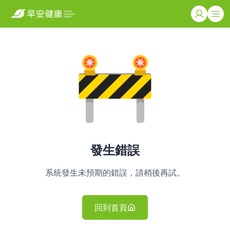
發生錯誤
系統發生未預期的錯誤，請稍後再試。
回到首頁