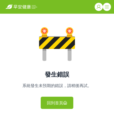
發生錯誤
系統發生未預期的錯誤，請稍後再試。
回到首頁