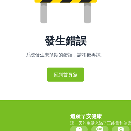
發生錯誤
系統發生未預期的錯誤，請稍後再試。
回到首頁
追蹤早安健康
讓一天的生活充滿了正能量和健