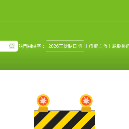
熱門關鍵字：
2026三伏貼日期
痔瘡自救
屁股長