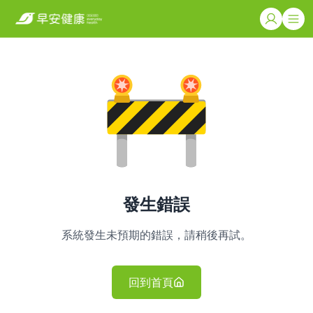
發生錯誤
系統發生未預期的錯誤，請稍後再試。
回到首頁