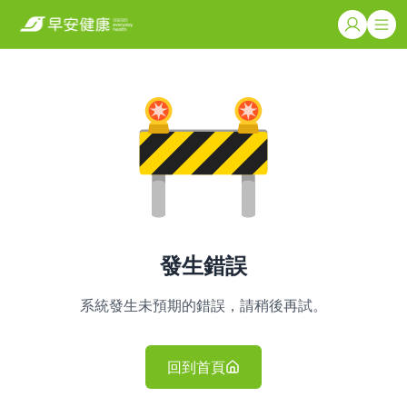
發生錯誤
系統發生未預期的錯誤，請稍後再試。
回到首頁