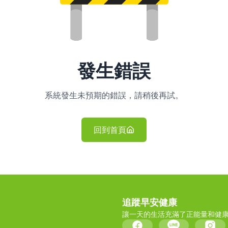
發生錯誤
系統發生未預期的錯誤，請稍後再試。
回到首頁
追蹤早安健康
讓一天的生活充滿了正能量和健