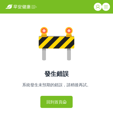
發生錯誤
系統發生未預期的錯誤，請稍後再試。
回到首頁