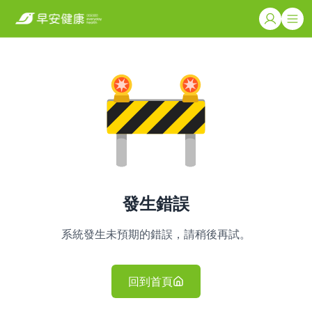
發生錯誤
系統發生未預期的錯誤，請稍後再試。
回到首頁