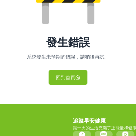
發生錯誤
系統發生未預期的錯誤，請稍後再試。
回到首頁
追蹤早安健康
讓一天的生活充滿了正能量和健