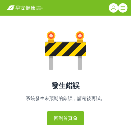
發生錯誤
系統發生未預期的錯誤，請稍後再試。
回到首頁