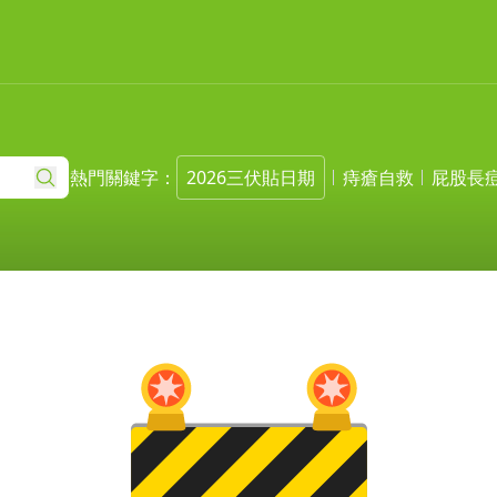
熱門關鍵字：
2026三伏貼日期
痔瘡自救
屁股長