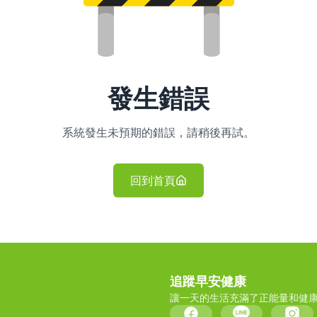
發生錯誤
系統發生未預期的錯誤，請稍後再試。
回到首頁
追蹤早安健康
讓一天的生活充滿了正能量和健