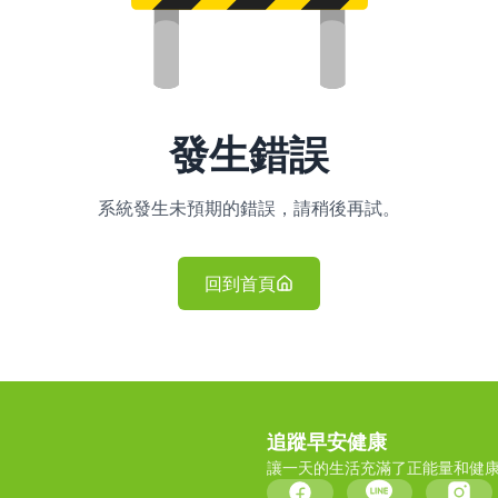
發生錯誤
系統發生未預期的錯誤，請稍後再試。
回到首頁
追蹤早安健康
讓一天的生活充滿了正能量和健