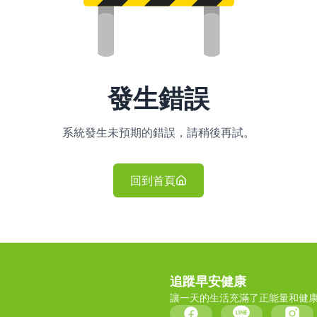
發生錯誤
系統發生未預期的錯誤，請稍後再試。
回到首頁
追蹤早安健康
讓一天的生活充滿了正能量和健