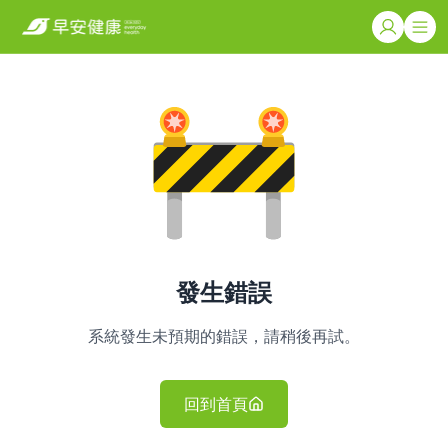
發生錯誤
系統發生未預期的錯誤，請稍後再試。
回到首頁