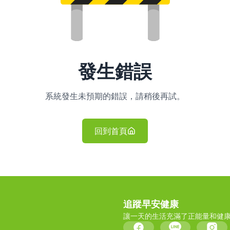
發生錯誤
系統發生未預期的錯誤，請稍後再試。
回到首頁
追蹤早安健康
讓一天的生活充滿了正能量和健