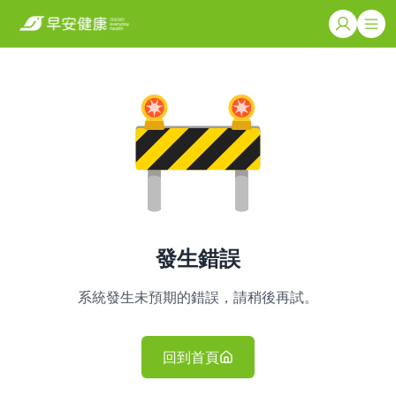
發生錯誤
系統發生未預期的錯誤，請稍後再試。
回到首頁