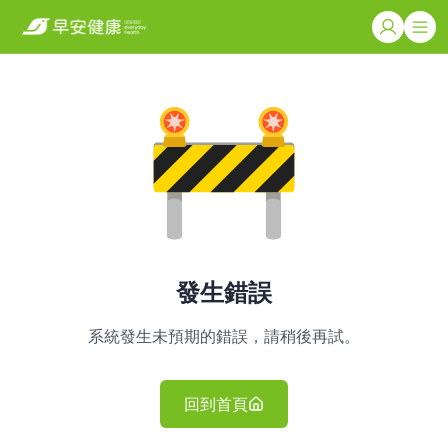
發生錯誤
系統發生未預期的錯誤，請稍後再試。
回到首頁