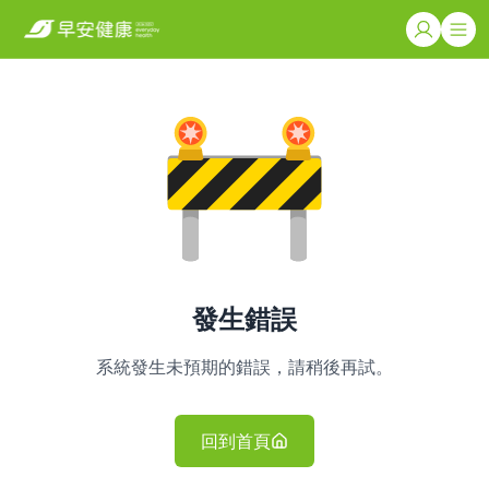
發生錯誤
系統發生未預期的錯誤，請稍後再試。
回到首頁