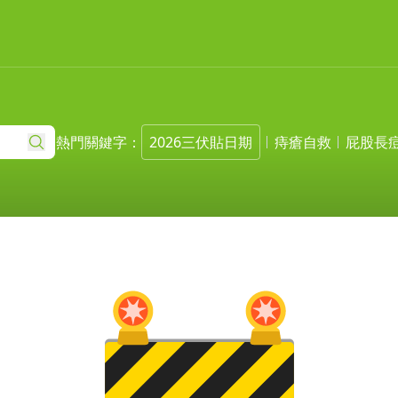
熱門關鍵字：
2026三伏貼日期
痔瘡自救
屁股長