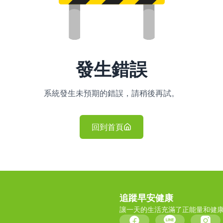
發生錯誤
系統發生未預期的錯誤，請稍後再試。
回到首頁
追蹤早安健康
讓一天的生活充滿了正能量和健