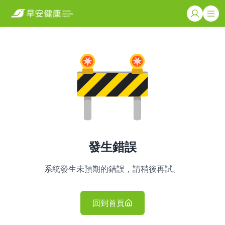
發生錯誤
系統發生未預期的錯誤，請稍後再試。
回到首頁