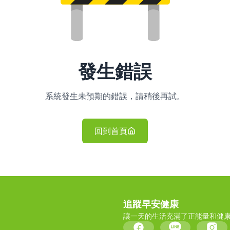
發生錯誤
系統發生未預期的錯誤，請稍後再試。
回到首頁
追蹤早安健康
讓一天的生活充滿了正能量和健