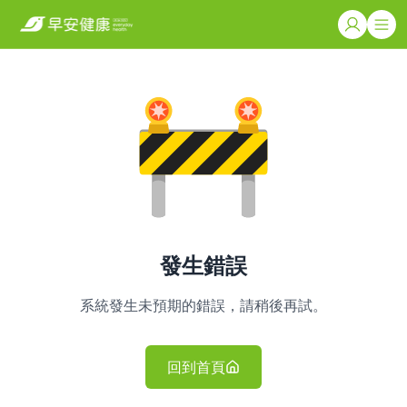
發生錯誤
系統發生未預期的錯誤，請稍後再試。
回到首頁