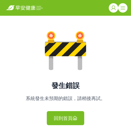
發生錯誤
系統發生未預期的錯誤，請稍後再試。
回到首頁