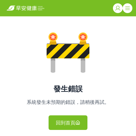
發生錯誤
系統發生未預期的錯誤，請稍後再試。
回到首頁