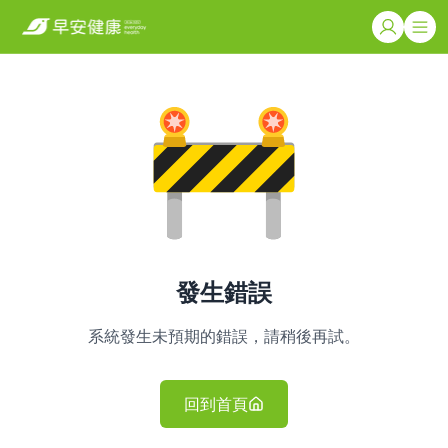
發生錯誤
系統發生未預期的錯誤，請稍後再試。
回到首頁