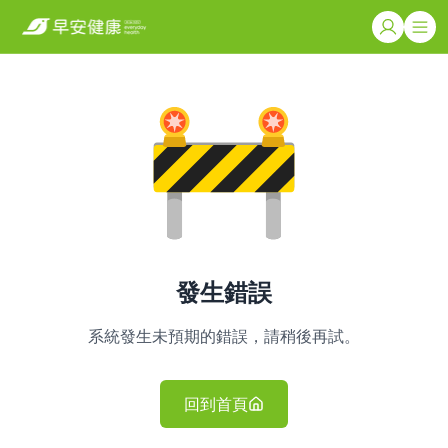
發生錯誤
系統發生未預期的錯誤，請稍後再試。
回到首頁