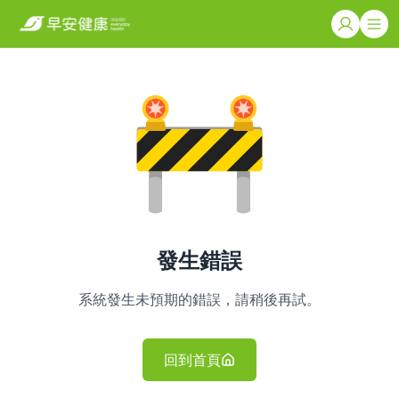
發生錯誤
系統發生未預期的錯誤，請稍後再試。
回到首頁