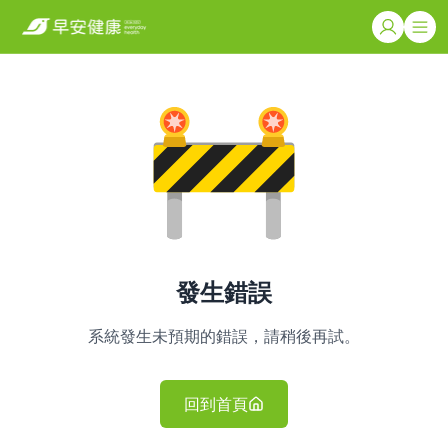
發生錯誤
系統發生未預期的錯誤，請稍後再試。
回到首頁