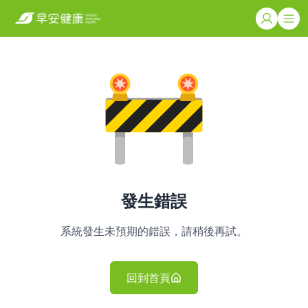
發生錯誤
系統發生未預期的錯誤，請稍後再試。
回到首頁