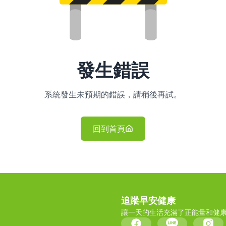
發生錯誤
系統發生未預期的錯誤，請稍後再試。
回到首頁
追蹤早安健康
讓一天的生活充滿了正能量和健