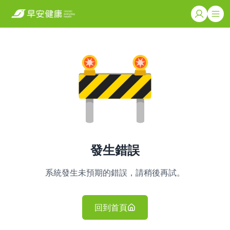
發生錯誤
系統發生未預期的錯誤，請稍後再試。
回到首頁