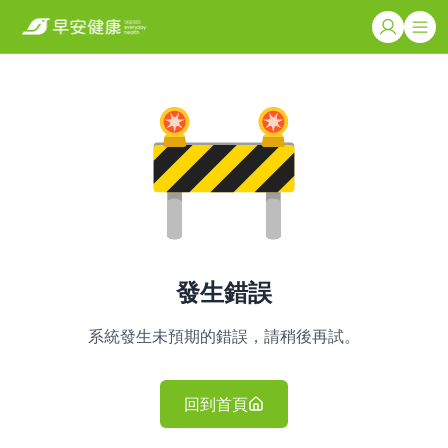
發生錯誤
系統發生未預期的錯誤，請稍後再試。
回到首頁