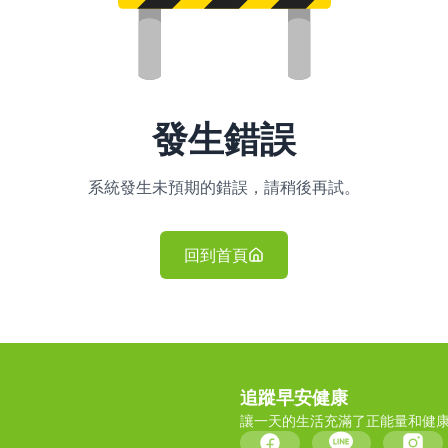
發生錯誤
系統發生未預期的錯誤，請稍後再試。
回到首頁
追蹤早安健康
讓一天的生活充滿了正能量和健