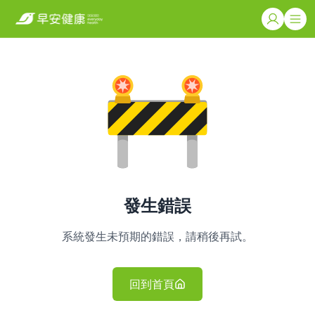
發生錯誤
系統發生未預期的錯誤，請稍後再試。
回到首頁