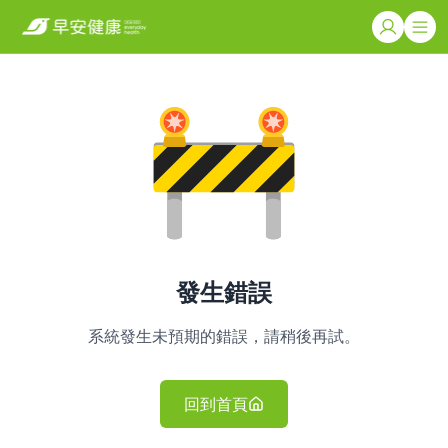
發生錯誤
系統發生未預期的錯誤，請稍後再試。
回到首頁