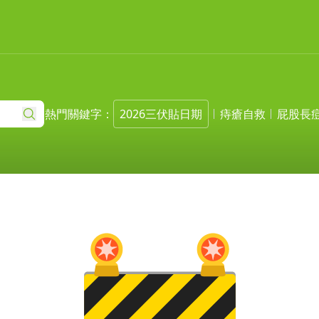
熱門關鍵字：
2026三伏貼日期
痔瘡自救
屁股長