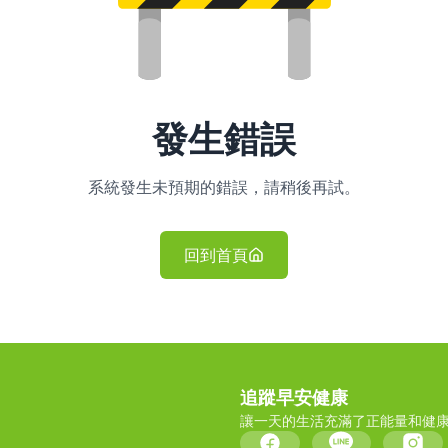
發生錯誤
系統發生未預期的錯誤，請稍後再試。
回到首頁
追蹤早安健康
讓一天的生活充滿了正能量和健