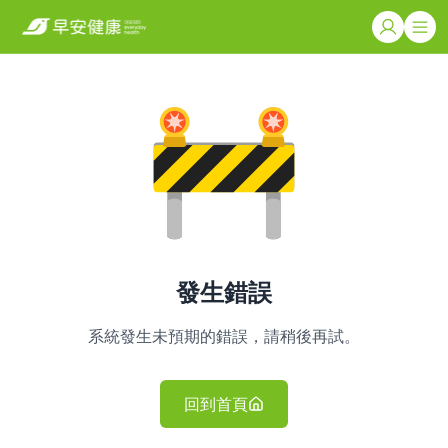
發生錯誤
系統發生未預期的錯誤，請稍後再試。
回到首頁