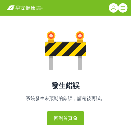
發生錯誤
系統發生未預期的錯誤，請稍後再試。
回到首頁