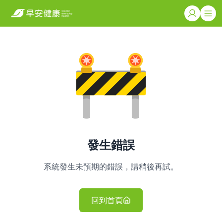
發生錯誤
系統發生未預期的錯誤，請稍後再試。
回到首頁