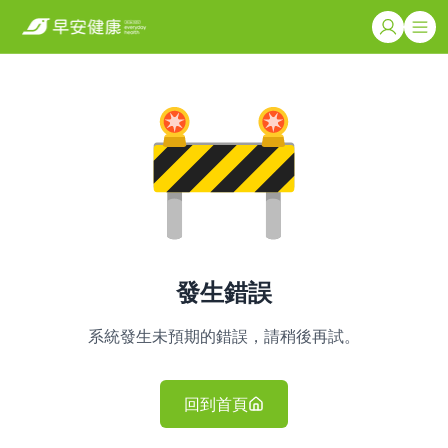
發生錯誤
系統發生未預期的錯誤，請稍後再試。
回到首頁